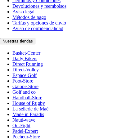
Términos y Condiciones
Devoluciones y reembolsos
Aviso legal
Métodos de pago
Tarifas y opciones de envío
Aviso de confidencialidad
Nuestras tiendas
Basket-Center
Daily Bikers
Direct Running
Direct-Volley
Espace Golf
Foot-Store
Galope-Store
Golf and co
Handball-Store
House of Rugby
La sellerie de Maé
Made in Paradis
Nauti-wave
On-Fight
Padel-Expert
Pecheur-Store