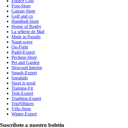
Espace Golf
Foot-Store
Galope-Store
Golf and co
Handball-Store
House of Rugby
La sellerie de Maé
Made in Paradis
Nauti-wave
On-Fight
Padel-Expert
Pecheur-Store
Pet and Garden
Slowood Interior
Smash-Expert
Sneakids
Sport is good
Training-Fit
Trek-Expert
Triathlon-Expert
TripNBikers
Vélo-Store
Winter-Expert
Suscríbete a nuestro boletín