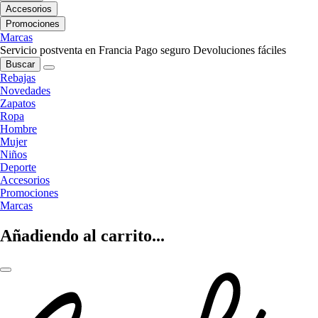
Accesorios
Promociones
Marcas
Servicio postventa en Francia
Pago seguro
Devoluciones fáciles
Buscar
Rebajas
Novedades
Zapatos
Ropa
Hombre
Mujer
Niños
Deporte
Accesorios
Promociones
Marcas
Añadiendo al carrito...