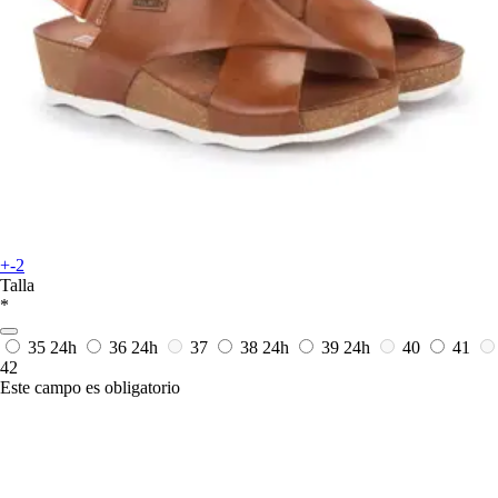
+-2
Talla
*
35
24h
36
24h
37
38
24h
39
24h
40
41
42
Este campo es obligatorio