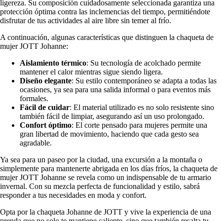
ligereza. Su composición cuidadosamente seleccionada garantiza una
protección óptima contra las inclemencias del tiempo, permitiéndote
disfrutar de tus actividades al aire libre sin temer al frío.
A continuación, algunas características que distinguen la chaqueta de
mujer JOTT Johanne:
Aislamiento térmico
: Su tecnología de acolchado permite
mantener el calor mientras sigue siendo ligera.
Diseño elegante
: Su estilo contemporáneo se adapta a todas las
ocasiones, ya sea para una salida informal o para eventos más
formales.
Fácil de cuidar
: El material utilizado es no solo resistente sino
también fácil de limpiar, asegurando así un uso prolongado.
Confort óptimo
: El corte pensado para mujeres permite una
gran libertad de movimiento, haciendo que cada gesto sea
agradable.
Ya sea para un paseo por la ciudad, una excursión a la montaña o
simplemente para mantenerte abrigada en los días fríos, la chaqueta de
mujer JOTT Johanne se revela como un indispensable de tu armario
invernal. Con su mezcla perfecta de funcionalidad y estilo, sabrá
responder a tus necesidades en moda y confort.
Opta por la chaqueta Johanne de JOTT y vive la experiencia de una
prenda que no solo te mantiene caliente, sino que también resalta tu