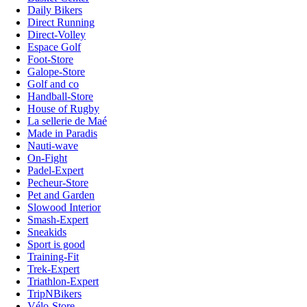
Daily Bikers
Direct Running
Direct-Volley
Espace Golf
Foot-Store
Galope-Store
Golf and co
Handball-Store
House of Rugby
La sellerie de Maé
Made in Paradis
Nauti-wave
On-Fight
Padel-Expert
Pecheur-Store
Pet and Garden
Slowood Interior
Smash-Expert
Sneakids
Sport is good
Training-Fit
Trek-Expert
Triathlon-Expert
TripNBikers
Vélo-Store