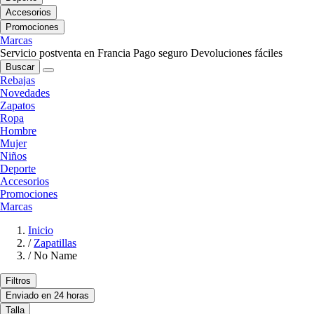
Accesorios
Promociones
Marcas
Servicio postventa en Francia
Pago seguro
Devoluciones fáciles
Buscar
Rebajas
Novedades
Zapatos
Ropa
Hombre
Mujer
Niños
Deporte
Accesorios
Promociones
Marcas
Inicio
/
Zapatillas
/
No Name
Filtros
Enviado en 24 horas
Talla