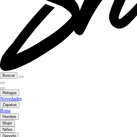
Buscar
Rebajas
Novedades
Zapatos
Ropa
Hombre
Mujer
Niños
Deporte