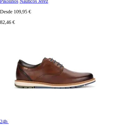
Pikolinos
Náuticos Jerez
Desde
109,95 €
82,46 €
24h