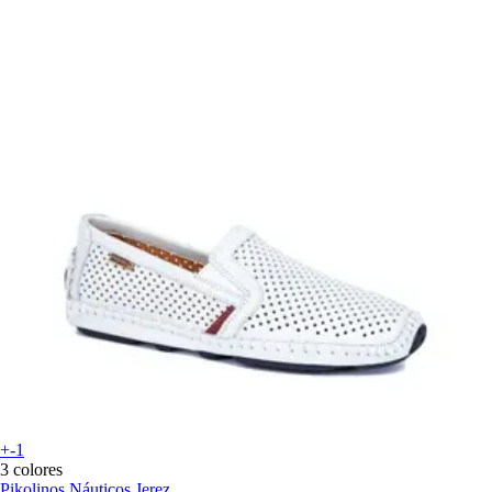
+-1
3 colores
Pikolinos
Náuticos Jerez