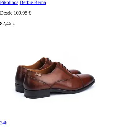
Pikolinos
Derbie Berna
Desde
109,95 €
82,46 €
24h