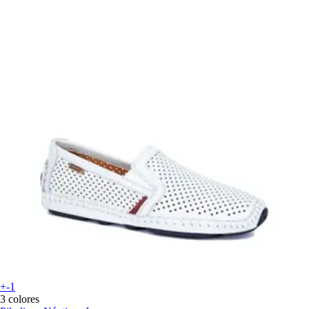
+-1
3 colores