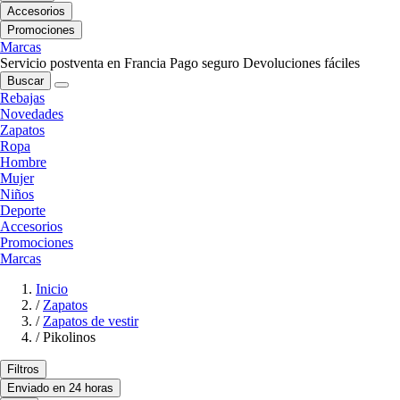
Accesorios
Promociones
Marcas
Servicio postventa en Francia
Pago seguro
Devoluciones fáciles
Buscar
Rebajas
Novedades
Zapatos
Ropa
Hombre
Mujer
Niños
Deporte
Accesorios
Promociones
Marcas
Inicio
/
Zapatos
/
Zapatos de vestir
/
Pikolinos
Filtros
Enviado en 24 horas