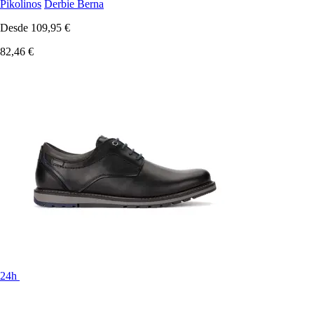
Pikolinos
Derbie Berna
Desde
109,95 €
82,46 €
24h