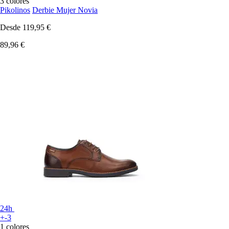
3 colores
Pikolinos
Derbie Mujer Novia
Desde
119,95 €
89,96 €
24h
+-3
1 colores