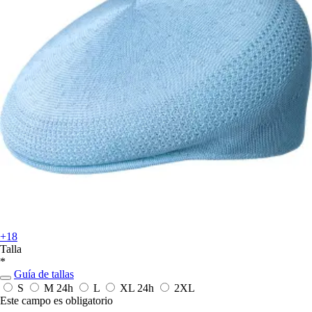
+18
Talla
*
Guía de tallas
S
M
24h
L
XL
24h
2XL
Este campo es obligatorio