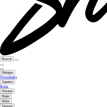
Buscar
Rebajas
Novedades
Zapatos
Ropa
Hombre
Mujer
Niños
Deporte