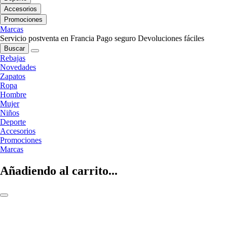
Accesorios
Promociones
Marcas
Servicio postventa en Francia
Pago seguro
Devoluciones fáciles
Buscar
Rebajas
Novedades
Zapatos
Ropa
Hombre
Mujer
Niños
Deporte
Accesorios
Promociones
Marcas
Añadiendo al carrito...