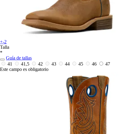
+-2
Talla
*
Guía de tallas
41
41,5
42
43
44
45
46
47
Este campo es obligatorio