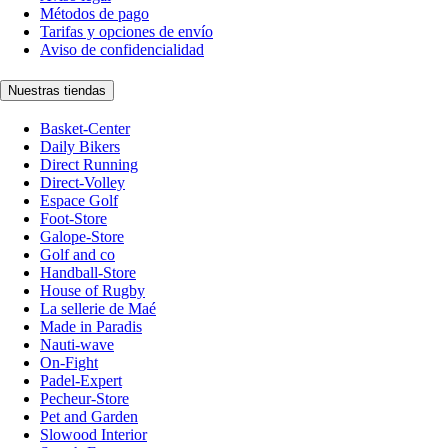
Métodos de pago
Tarifas y opciones de envío
Aviso de confidencialidad
Nuestras tiendas
Basket-Center
Daily Bikers
Direct Running
Direct-Volley
Espace Golf
Foot-Store
Galope-Store
Golf and co
Handball-Store
House of Rugby
La sellerie de Maé
Made in Paradis
Nauti-wave
On-Fight
Padel-Expert
Pecheur-Store
Pet and Garden
Slowood Interior