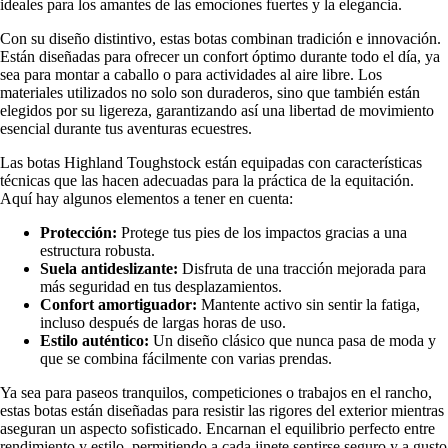
ideales para los amantes de las emociones fuertes y la elegancia.
Con su diseño distintivo, estas botas combinan tradición e innovación.
Están diseñadas para ofrecer un confort óptimo durante todo el día, ya
sea para montar a caballo o para actividades al aire libre. Los
materiales utilizados no solo son duraderos, sino que también están
elegidos por su ligereza, garantizando así una libertad de movimiento
esencial durante tus aventuras ecuestres.
Las botas Highland Toughstock están equipadas con características
técnicas que las hacen adecuadas para la práctica de la equitación.
Aquí hay algunos elementos a tener en cuenta:
Protección:
Protege tus pies de los impactos gracias a una
estructura robusta.
Suela antideslizante:
Disfruta de una tracción mejorada para
más seguridad en tus desplazamientos.
Confort amortiguador:
Mantente activo sin sentir la fatiga,
incluso después de largas horas de uso.
Estilo auténtico:
Un diseño clásico que nunca pasa de moda y
que se combina fácilmente con varias prendas.
Ya sea para paseos tranquilos, competiciones o trabajos en el rancho,
estas botas están diseñadas para resistir las rigores del exterior mientras
aseguran un aspecto sofisticado. Encarnan el equilibrio perfecto entre
rendimiento y estilo, permitiendo a cada jinete sentirse seguro y a gusto