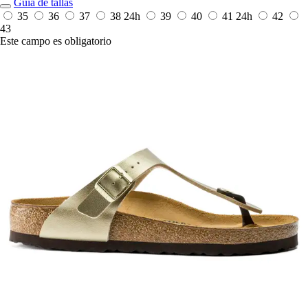
Guía de tallas
35
36
37
38
24h
39
40
41
24h
42
43
Este campo es obligatorio