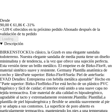
Desde
90,00 €
61,86 €
-31%
+3,09 €
ofrecidos en tu próximo pedido
Abonado después de la
validación de tu pedido
Loading...
Descripción
BIRKENSTOCKUn clásico, la Gizeh es una elegante sandalia
todoterreno. Nuestra elegante sandalia de media punta tiene un diseño
minimalista y de tendencia, a la vez que ofrece una sujeción perfecta.
Esta versión tiene un brillo metálico. El empeine es de Birko-Flor®, un
material sintético suave y resistente. Germany Plantilla anatómica de
corcho y látexParte superior: Birko-Flor®Suela: Piel de anteSuela:
EVAD Detalles: Entrepierna con hebilla metálica ajustable" Hecho en
"Parte superior: Birko-FlorBirko-Flor está hecho de un plástico PVC
higiénico y fácil de cuidar; el interior está unido a una suave capa no
tejida termoactiva. Este material de alta calidad es hipoalergénico,
agradable al tacto y extremadamente resistente.Plantilla: PlantillaLa
plantilla de piel hipoalergénica y flexible se amolda suavemente al pie
y se adapta a sus contornos. La superficie de poro abierto es
particularmente termoactiva, manteniendo los pies a una temperatura