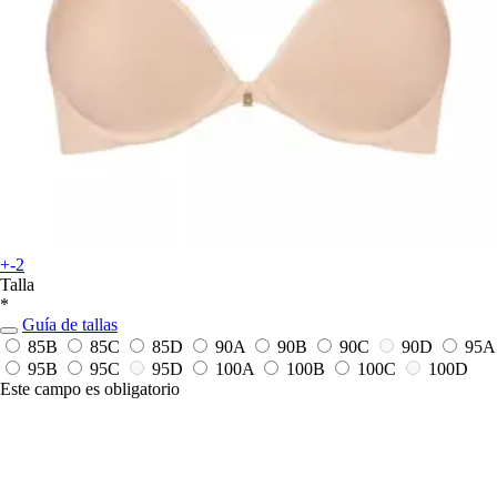
+-2
Talla
*
Guía de tallas
85B
85C
85D
90A
90B
90C
90D
95A
95B
95C
95D
100A
100B
100C
100D
Este campo es obligatorio