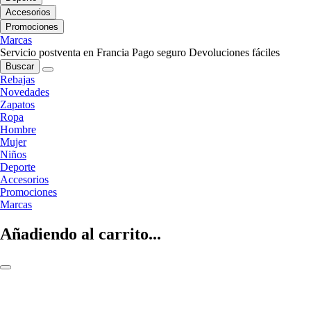
Accesorios
Promociones
Marcas
Servicio postventa en Francia
Pago seguro
Devoluciones fáciles
Buscar
Rebajas
Novedades
Zapatos
Ropa
Hombre
Mujer
Niños
Deporte
Accesorios
Promociones
Marcas
Añadiendo al carrito...