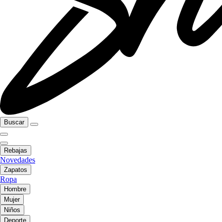
Buscar
Rebajas
Novedades
Zapatos
Ropa
Hombre
Mujer
Niños
Deporte