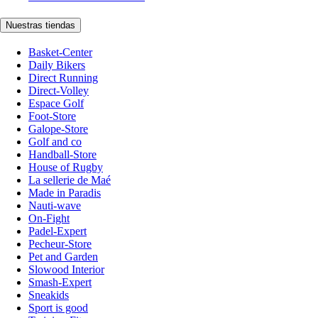
Nuestras tiendas
Basket-Center
Daily Bikers
Direct Running
Direct-Volley
Espace Golf
Foot-Store
Galope-Store
Golf and co
Handball-Store
House of Rugby
La sellerie de Maé
Made in Paradis
Nauti-wave
On-Fight
Padel-Expert
Pecheur-Store
Pet and Garden
Slowood Interior
Smash-Expert
Sneakids
Sport is good