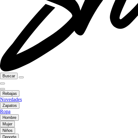
Buscar
Rebajas
Novedades
Zapatos
Ropa
Hombre
Mujer
Niños
Deporte