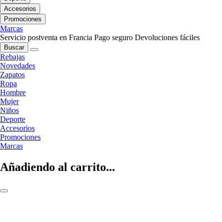
Accesorios
Promociones
Marcas
Servicio postventa en Francia
Pago seguro
Devoluciones fáciles
Buscar
Rebajas
Novedades
Zapatos
Ropa
Hombre
Mujer
Niños
Deporte
Accesorios
Promociones
Marcas
Añadiendo al carrito...