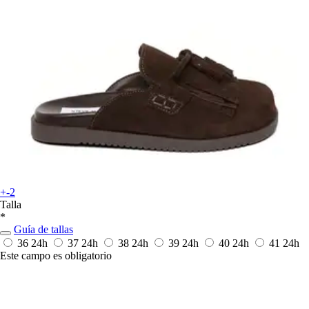
+-2
Talla
*
Guía de tallas
36
24h
37
24h
38
24h
39
24h
40
24h
41
24h
Este campo es obligatorio