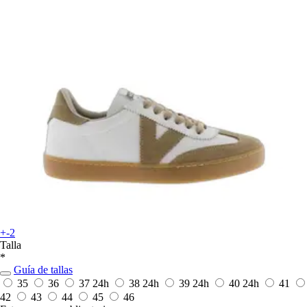
+-2
Talla
*
Guía de tallas
35
36
37
24h
38
24h
39
24h
40
24h
41
42
43
44
45
46