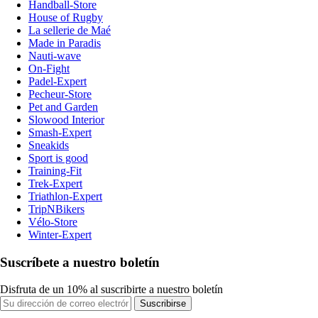
Handball-Store
House of Rugby
La sellerie de Maé
Made in Paradis
Nauti-wave
On-Fight
Padel-Expert
Pecheur-Store
Pet and Garden
Slowood Interior
Smash-Expert
Sneakids
Sport is good
Training-Fit
Trek-Expert
Triathlon-Expert
TripNBikers
Vélo-Store
Winter-Expert
Suscríbete a nuestro boletín
Disfruta de un 10% al suscribirte a nuestro boletín
Suscribirse