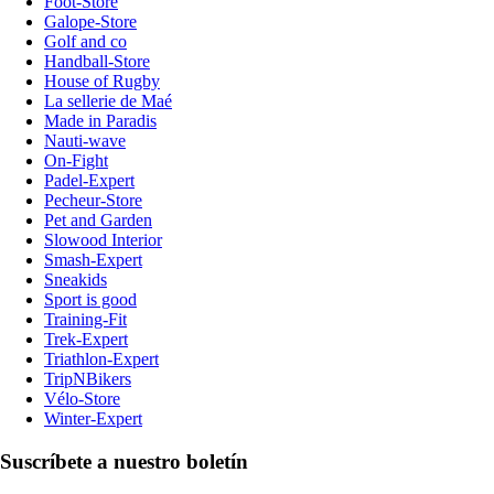
Foot-Store
Galope-Store
Golf and co
Handball-Store
House of Rugby
La sellerie de Maé
Made in Paradis
Nauti-wave
On-Fight
Padel-Expert
Pecheur-Store
Pet and Garden
Slowood Interior
Smash-Expert
Sneakids
Sport is good
Training-Fit
Trek-Expert
Triathlon-Expert
TripNBikers
Vélo-Store
Winter-Expert
Suscríbete a nuestro boletín