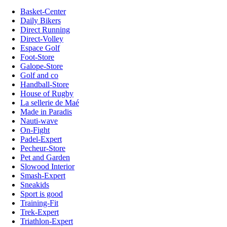
Basket-Center
Daily Bikers
Direct Running
Direct-Volley
Espace Golf
Foot-Store
Galope-Store
Golf and co
Handball-Store
House of Rugby
La sellerie de Maé
Made in Paradis
Nauti-wave
On-Fight
Padel-Expert
Pecheur-Store
Pet and Garden
Slowood Interior
Smash-Expert
Sneakids
Sport is good
Training-Fit
Trek-Expert
Triathlon-Expert