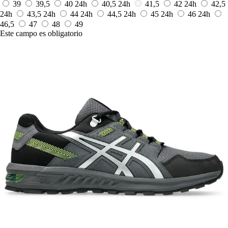
39
39,5
40
24h
40,5
24h
41,5
42
24h
42,5
24h
43,5
24h
44
24h
44,5
24h
45
24h
46
24h
46,5
47
48
49
Este campo es obligatorio