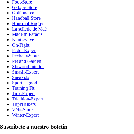
Foot-Store
Galope-Store
Golf and co
Handball-Store
House of Rugby
La sellerie de Maé
Made in Paradis
Nauti-wave
On-Fight
Padel-Expert
Pecheur-Store
Pet and Garden
Slowood Interior
Smash-Expert
Sneakids
Sport is good
Training-Fit
Trek-Expert
Triathlon-Expert
TripNBikers
Vélo-Store
Winter-Expert
Suscríbete a nuestro boletín