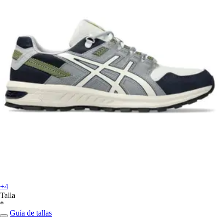
+4
Talla
*
Guía de tallas