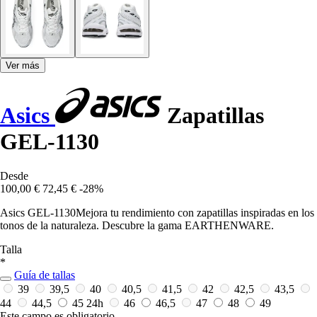
Ver más
Asics
Zapatillas
GEL-1130
Desde
100,00 €
72,45 €
-28%
Asics GEL-1130Mejora tu rendimiento con zapatillas inspiradas en los
tonos de la naturaleza. Descubre la gama EARTHENWARE.
Talla
*
Guía de tallas
39
39,5
40
40,5
41,5
42
42,5
43,5
44
44,5
45
24h
46
46,5
47
48
49
Este campo es obligatorio