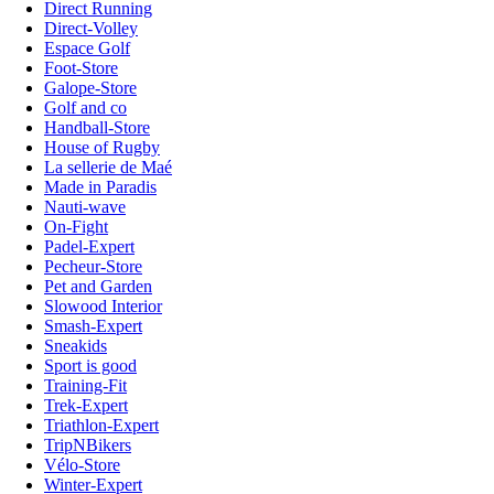
Direct Running
Direct-Volley
Espace Golf
Foot-Store
Galope-Store
Golf and co
Handball-Store
House of Rugby
La sellerie de Maé
Made in Paradis
Nauti-wave
On-Fight
Padel-Expert
Pecheur-Store
Pet and Garden
Slowood Interior
Smash-Expert
Sneakids
Sport is good
Training-Fit
Trek-Expert
Triathlon-Expert
TripNBikers
Vélo-Store
Winter-Expert