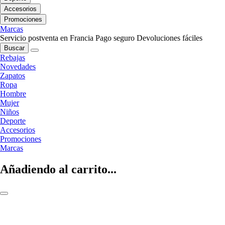
Accesorios
Promociones
Marcas
Servicio postventa en Francia
Pago seguro
Devoluciones fáciles
Buscar
Rebajas
Novedades
Zapatos
Ropa
Hombre
Mujer
Niños
Deporte
Accesorios
Promociones
Marcas
Añadiendo al carrito...