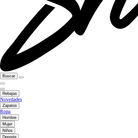
Buscar
Rebajas
Novedades
Zapatos
Ropa
Hombre
Mujer
Niños
Deporte