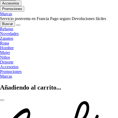
Accesorios
Promociones
Marcas
Servicio postventa en Francia
Pago seguro
Devoluciones fáciles
Buscar
Rebajas
Novedades
Zapatos
Ropa
Hombre
Mujer
Niños
Deporte
Accesorios
Promociones
Marcas
Añadiendo al carrito...