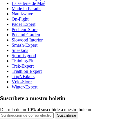
La sellerie de Maé
Made in Paradis
Nauti-wave
On-Fight
Padel-Expert
Pecheur-Store
Pet and Garden
Slowood Interior
Smash-Expert
Sneakids
Sport is good
Training-Fit
Trek-Expert
Triathlon-Expert
TripNBikers
Vélo-Store
Winter-Expert
Suscríbete a nuestro boletín
Disfruta de un 10% al suscribirte a nuestro boletín
Suscribirse