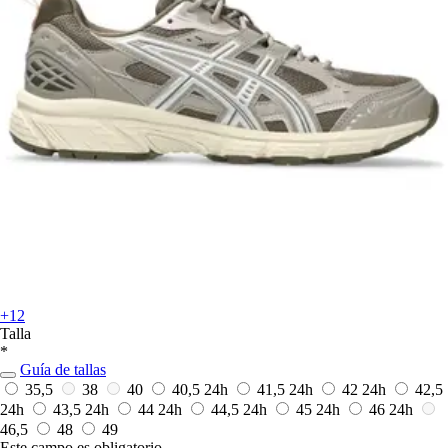
+12
Talla
*
Guía de tallas
35,5
38
40
40,5
24h
41,5
24h
42
24h
42,5
24h
43,5
24h
44
24h
44,5
24h
45
24h
46
24h
46,5
48
49
Este campo es obligatorio