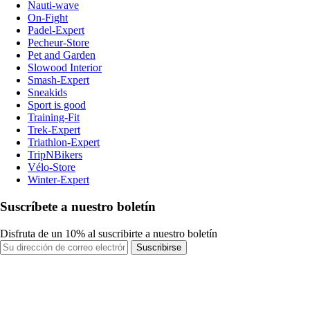
Nauti-wave
On-Fight
Padel-Expert
Pecheur-Store
Pet and Garden
Slowood Interior
Smash-Expert
Sneakids
Sport is good
Training-Fit
Trek-Expert
Triathlon-Expert
TripNBikers
Vélo-Store
Winter-Expert
Suscríbete a nuestro boletín
Disfruta de un 10% al suscribirte a nuestro boletín
Suscribirse