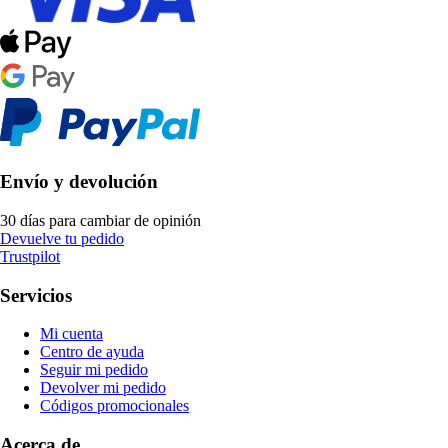
Envío y devolución
30 días para cambiar de opinión
Devuelve tu pedido
Trustpilot
Servicios
Mi cuenta
Centro de ayuda
Seguir mi pedido
Devolver mi pedido
Códigos promocionales
Acerca de