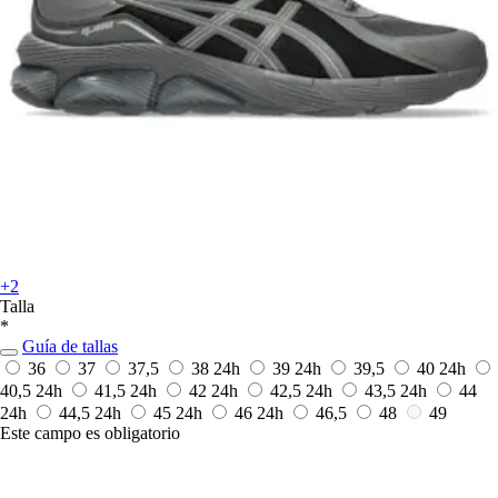
+2
Talla
*
Guía de tallas
36
37
37,5
38
24h
39
24h
39,5
40
24h
40,5
24h
41,5
24h
42
24h
42,5
24h
43,5
24h
44
24h
44,5
24h
45
24h
46
24h
46,5
48
49
Este campo es obligatorio