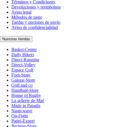
Términos y Condiciones
Devoluciones y reembolsos
Aviso legal
Métodos de pago
Tarifas y opciones de envío
Aviso de confidencialidad
Nuestras tiendas
Basket-Center
Daily Bikers
Direct Running
Direct-Volley
Espace Golf
Foot-Store
Galope-Store
Golf and co
Handball-Store
House of Rugby
La sellerie de Maé
Made in Paradis
Nauti-wave
On-Fight
Padel-Expert
Pecheur-Store