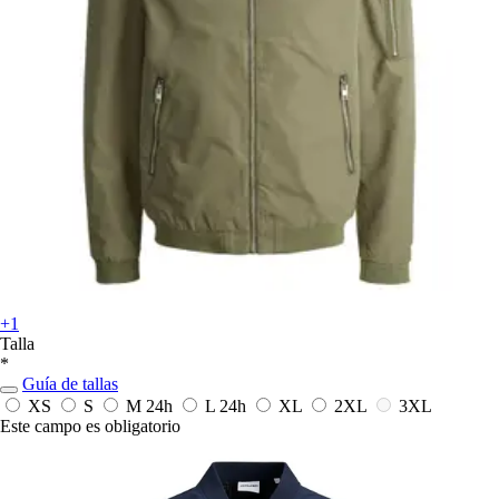
+1
Talla
*
Guía de tallas
XS
S
M
24h
L
24h
XL
2XL
3XL
Este campo es obligatorio