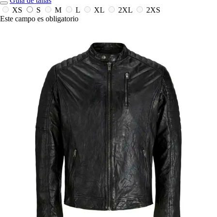
Guía de tallas
XS
S
M
L
XL
2XL
2XS
Este campo es obligatorio