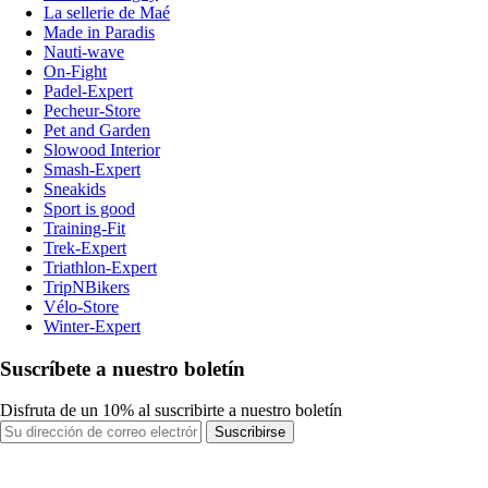
La sellerie de Maé
Made in Paradis
Nauti-wave
On-Fight
Padel-Expert
Pecheur-Store
Pet and Garden
Slowood Interior
Smash-Expert
Sneakids
Sport is good
Training-Fit
Trek-Expert
Triathlon-Expert
TripNBikers
Vélo-Store
Winter-Expert
Suscríbete a nuestro boletín
Disfruta de un 10% al suscribirte a nuestro boletín
Suscribirse