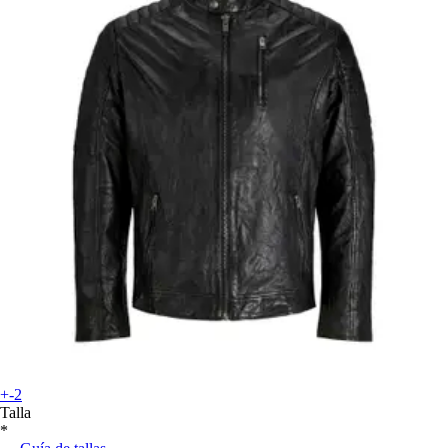
+-2
Talla
*