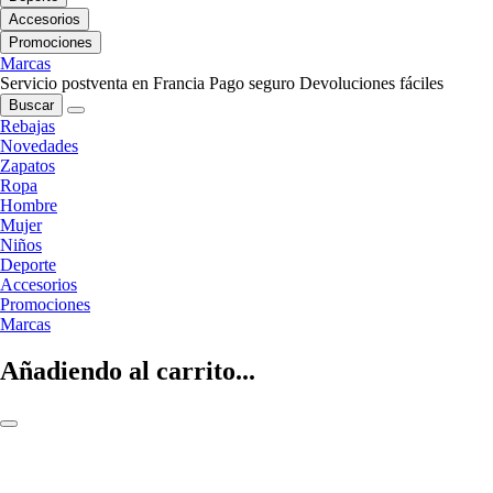
Accesorios
Promociones
Marcas
Servicio postventa en Francia
Pago seguro
Devoluciones fáciles
Buscar
Rebajas
Novedades
Zapatos
Ropa
Hombre
Mujer
Niños
Deporte
Accesorios
Promociones
Marcas
Añadiendo al carrito...