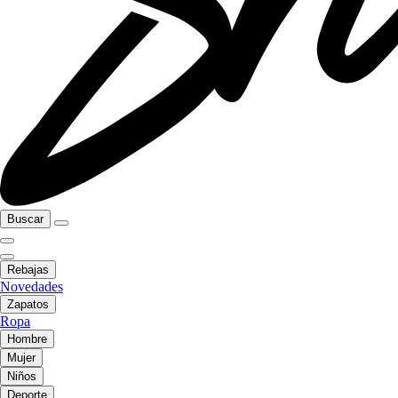
Buscar
Rebajas
Novedades
Zapatos
Ropa
Hombre
Mujer
Niños
Deporte