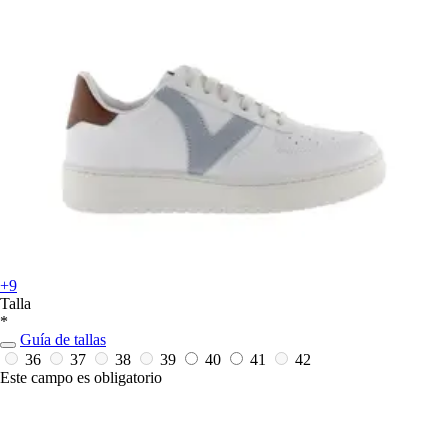
+9
Talla
*
Guía de tallas
36
37
38
39
40
41
42
Este campo es obligatorio