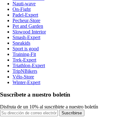
Nauti-wave
On-Fight
Padel-Expert
Pecheur-Store
Pet and Garden
Slowood Interior
Smash-Expert
Sneakids
Sport is good
Training-Fit
Trek-Expert
Triathlon-Expert
TripNBikers
Vélo-Store
Winter-Expert
Suscríbete a nuestro boletín
Disfruta de un 10% al suscribirte a nuestro boletín
Suscribirse