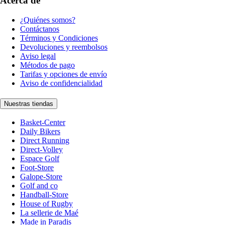
Acerca de
¿Quiénes somos?
Contáctanos
Términos y Condiciones
Devoluciones y reembolsos
Aviso legal
Métodos de pago
Tarifas y opciones de envío
Aviso de confidencialidad
Nuestras tiendas
Basket-Center
Daily Bikers
Direct Running
Direct-Volley
Espace Golf
Foot-Store
Galope-Store
Golf and co
Handball-Store
House of Rugby
La sellerie de Maé
Made in Paradis