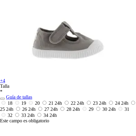
+4
Talla
*
Guía de tallas
18
19
20
21
24h
22
24h
23
24h
24
24h
25
24h
26
24h
27
24h
28
24h
29
30
24h
31
32
33
24h
34
24h
Este campo es obligatorio