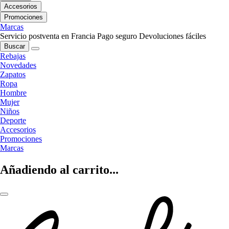
Accesorios
Promociones
Marcas
Servicio postventa en Francia
Pago seguro
Devoluciones fáciles
Buscar
Rebajas
Novedades
Zapatos
Ropa
Hombre
Mujer
Niños
Deporte
Accesorios
Promociones
Marcas
Añadiendo al carrito...