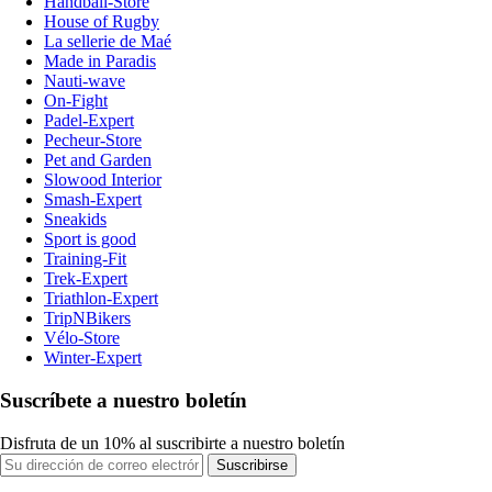
Handball-Store
House of Rugby
La sellerie de Maé
Made in Paradis
Nauti-wave
On-Fight
Padel-Expert
Pecheur-Store
Pet and Garden
Slowood Interior
Smash-Expert
Sneakids
Sport is good
Training-Fit
Trek-Expert
Triathlon-Expert
TripNBikers
Vélo-Store
Winter-Expert
Suscríbete a nuestro boletín
Disfruta de un 10% al suscribirte a nuestro boletín
Suscribirse