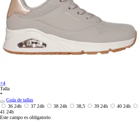
+4
Talla
*
Guía de tallas
36
24h
37
24h
38
24h
38,5
39
24h
40
24h
41
24h
Este campo es obligatorio