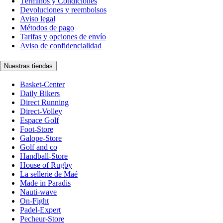
Términos y Condiciones
Devoluciones y reembolsos
Aviso legal
Métodos de pago
Tarifas y opciones de envío
Aviso de confidencialidad
Nuestras tiendas
Basket-Center
Daily Bikers
Direct Running
Direct-Volley
Espace Golf
Foot-Store
Galope-Store
Golf and co
Handball-Store
House of Rugby
La sellerie de Maé
Made in Paradis
Nauti-wave
On-Fight
Padel-Expert
Pecheur-Store