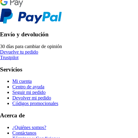
Envío y devolución
30 días para cambiar de opinión
Devuelve tu pedido
Trustpilot
Servicios
Mi cuenta
Centro de ayuda
Seguir mi pedido
Devolver mi pedido
Códigos promocionales
Acerca de
¿Quiénes somos?
Contáctanos