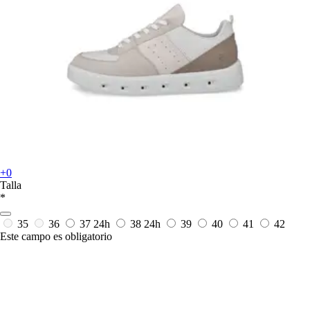
+0
Talla
*
35
36
37
24h
38
24h
39
40
41
42
Este campo es obligatorio