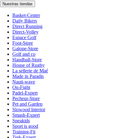
Nuestras tiendas
Basket-Center
Daily Bikers
Direct Running
Direct-Volley
Espace Golf
Foot-Store
Galope-Store
Golf and co
Handball-Store
House of Rugby
La sellerie de Maé
Made in Paradis
Nauti-wave
On-Fight
Padel-Expert
Pecheur-Store
Pet and Garden
Slowood Interior
Smash-Expert
Sneakids
Sport is good
Training-Fit
Trek-Expert