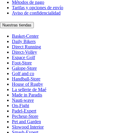
Métodos de pago
Tarifas y opciones de envío
Aviso de confidencialidad
Nuestras tiendas
Basket-Center
Daily Bikers
Direct Running
Direct-Volley
Espace Golf
Foot-Store
Galope-Store
Golf and co
Handball-Store
House of Rugby
La sellerie de Maé
Made in Paradis
Nauti-wave
On-Fight
Padel-Expert
Pecheur-Store
Pet and Garden
Slowood Interior
Smash-Expert