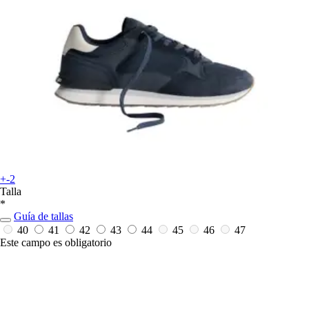
+-2
Talla
*
Guía de tallas
40
41
42
43
44
45
46
47
Este campo es obligatorio