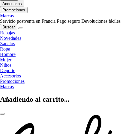
Accesorios
Promociones
Marcas
Servicio postventa en Francia
Pago seguro
Devoluciones fáciles
Buscar
Rebajas
Novedades
Zapatos
Ropa
Hombre
Mujer
Niños
Deporte
Accesorios
Promociones
Marcas
Añadiendo al carrito...