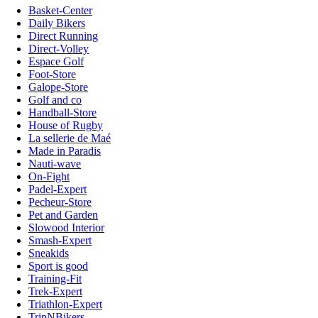
Basket-Center
Daily Bikers
Direct Running
Direct-Volley
Espace Golf
Foot-Store
Galope-Store
Golf and co
Handball-Store
House of Rugby
La sellerie de Maé
Made in Paradis
Nauti-wave
On-Fight
Padel-Expert
Pecheur-Store
Pet and Garden
Slowood Interior
Smash-Expert
Sneakids
Sport is good
Training-Fit
Trek-Expert
Triathlon-Expert
TripNBikers