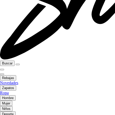
Buscar
Rebajas
Novedades
Zapatos
Ropa
Hombre
Mujer
Niños
Deporte