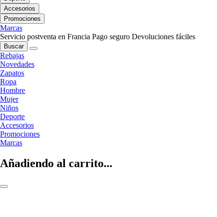
Accesorios
Promociones
Marcas
Servicio postventa en Francia
Pago seguro
Devoluciones fáciles
Buscar
Rebajas
Novedades
Zapatos
Ropa
Hombre
Mujer
Niños
Deporte
Accesorios
Promociones
Marcas
Añadiendo al carrito...