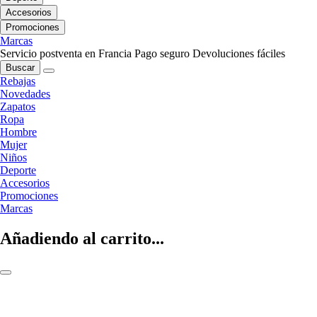
Accesorios
Promociones
Marcas
Servicio postventa en Francia
Pago seguro
Devoluciones fáciles
Buscar
Rebajas
Novedades
Zapatos
Ropa
Hombre
Mujer
Niños
Deporte
Accesorios
Promociones
Marcas
Añadiendo al carrito...