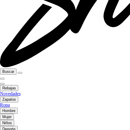
Buscar
Rebajas
Novedades
Zapatos
Ropa
Hombre
Mujer
Niños
Deporte