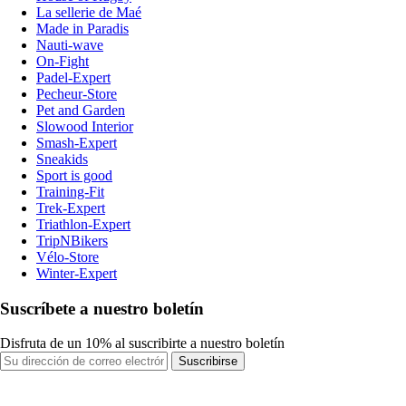
La sellerie de Maé
Made in Paradis
Nauti-wave
On-Fight
Padel-Expert
Pecheur-Store
Pet and Garden
Slowood Interior
Smash-Expert
Sneakids
Sport is good
Training-Fit
Trek-Expert
Triathlon-Expert
TripNBikers
Vélo-Store
Winter-Expert
Suscríbete a nuestro boletín
Disfruta de un 10% al suscribirte a nuestro boletín
Suscribirse