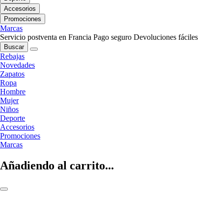
Accesorios
Promociones
Marcas
Servicio postventa en Francia
Pago seguro
Devoluciones fáciles
Buscar
Rebajas
Novedades
Zapatos
Ropa
Hombre
Mujer
Niños
Deporte
Accesorios
Promociones
Marcas
Añadiendo al carrito...