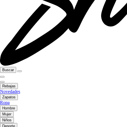
Buscar
Rebajas
Novedades
Zapatos
Ropa
Hombre
Mujer
Niños
Deporte