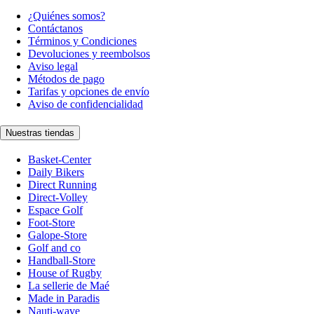
¿Quiénes somos?
Contáctanos
Términos y Condiciones
Devoluciones y reembolsos
Aviso legal
Métodos de pago
Tarifas y opciones de envío
Aviso de confidencialidad
Nuestras tiendas
Basket-Center
Daily Bikers
Direct Running
Direct-Volley
Espace Golf
Foot-Store
Galope-Store
Golf and co
Handball-Store
House of Rugby
La sellerie de Maé
Made in Paradis
Nauti-wave