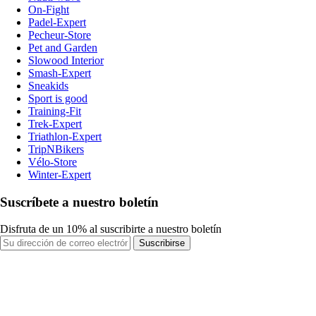
On-Fight
Padel-Expert
Pecheur-Store
Pet and Garden
Slowood Interior
Smash-Expert
Sneakids
Sport is good
Training-Fit
Trek-Expert
Triathlon-Expert
TripNBikers
Vélo-Store
Winter-Expert
Suscríbete a nuestro boletín
Disfruta de un 10% al suscribirte a nuestro boletín
Suscribirse