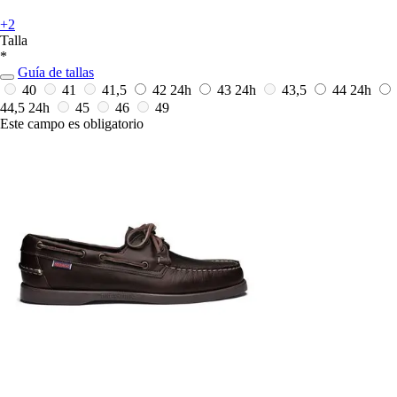
+2
Talla
*
Guía de tallas
40
41
41,5
42
24h
43
24h
43,5
44
24h
44,5
24h
45
46
49
Este campo es obligatorio