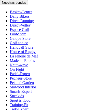
Nuestras tiendas
Basket-Center
Daily Bikers
Direct Running
Direct-Volley
Espace Golf
Foot-Store
Galope-Store
Golf and co
Handball-Store
House of Rugby
La sellerie de Maé
Made in Paradis
Nauti-wave
On-Fight
Padel-Expert
Pecheur-Store
Pet and Garden
Slowood Interior
Smash-Expert
Sneakids
Sport is good
Training-Fit
Trek-Expert