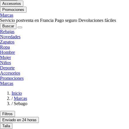
Accesorios
Promociones
Marcas
Servicio postventa en Francia
Pago seguro
Devoluciones fáciles
Buscar
Rebajas
Novedades
Zapatos
Ropa
Hombre
Mujer
Niños
Deporte
Accesorios
Promociones
Marcas
Inicio
/
Marcas
/
Sebago
Filtros
Enviado en 24 horas
Talla