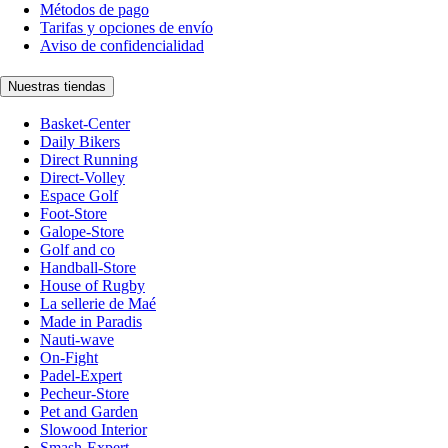
Métodos de pago
Tarifas y opciones de envío
Aviso de confidencialidad
Nuestras tiendas
Basket-Center
Daily Bikers
Direct Running
Direct-Volley
Espace Golf
Foot-Store
Galope-Store
Golf and co
Handball-Store
House of Rugby
La sellerie de Maé
Made in Paradis
Nauti-wave
On-Fight
Padel-Expert
Pecheur-Store
Pet and Garden
Slowood Interior
Smash-Expert