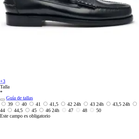
+3
Talla
*
Guía de tallas
39
40
41
41,5
42
24h
43
24h
43,5
24h
44
44,5
45
46
24h
47
48
50
Este campo es obligatorio