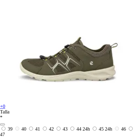
+0
Talla
*
39
40
41
42
43
44
24h
45
24h
46
47