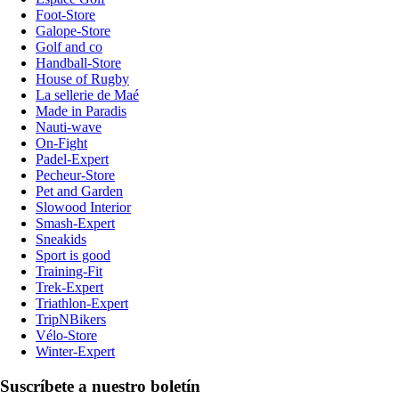
Foot-Store
Galope-Store
Golf and co
Handball-Store
House of Rugby
La sellerie de Maé
Made in Paradis
Nauti-wave
On-Fight
Padel-Expert
Pecheur-Store
Pet and Garden
Slowood Interior
Smash-Expert
Sneakids
Sport is good
Training-Fit
Trek-Expert
Triathlon-Expert
TripNBikers
Vélo-Store
Winter-Expert
Suscríbete a nuestro boletín