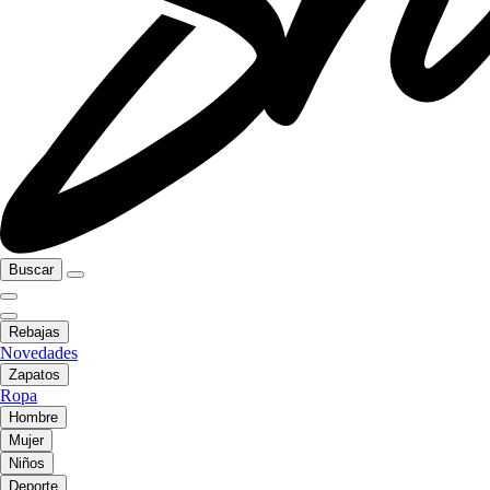
Buscar
Rebajas
Novedades
Zapatos
Ropa
Hombre
Mujer
Niños
Deporte