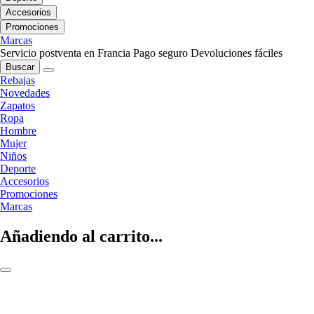
Accesorios
Promociones
Marcas
Servicio postventa en Francia
Pago seguro
Devoluciones fáciles
Buscar
Rebajas
Novedades
Zapatos
Ropa
Hombre
Mujer
Niños
Deporte
Accesorios
Promociones
Marcas
Añadiendo al carrito...