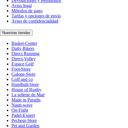
Devoluciones y reembolsos
Aviso legal
Métodos de pago
Tarifas y opciones de envío
Aviso de confidencialidad
Nuestras tiendas
Basket-Center
Daily Bikers
Direct Running
Direct-Volley
Espace Golf
Foot-Store
Galope-Store
Golf and co
Handball-Store
House of Rugby
La sellerie de Maé
Made in Paradis
Nauti-wave
On-Fight
Padel-Expert
Pecheur-Store
Pet and Garden