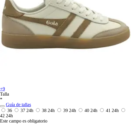
+9
Talla
*
Guía de tallas
36
37
24h
38
24h
39
24h
40
24h
41
24h
42
24h
Este campo es obligatorio