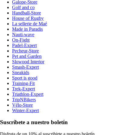
Galope-Store
Golf and co
Handball-Store
House of Rugby
La sellerie de Maé
Made in Paradis
Nauti-wave
On-Fight
Padel-Expert
Pecheur-Store
Pet and Garden
Slowood Interior
Smash-Expert
Sneakids
Sport is good
Training-Fit
Trek-Expert
Triathlon-Expert
TripNBikers
Vélo-Store
Winter-Expert
Suscríbete a nuestro boletín
Disfruta de un 10% al suscribirte a nuestro boletín