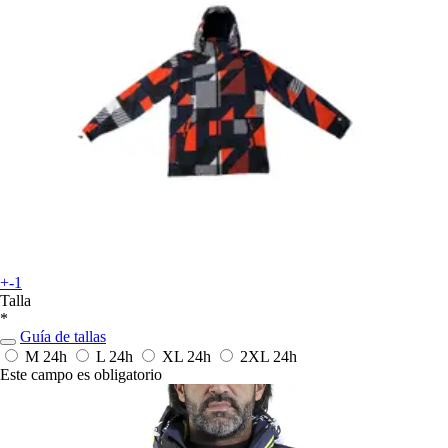
+-1
Talla
*
Guía de tallas
M
24h
L
24h
XL
24h
2XL
24h
Este campo es obligatorio