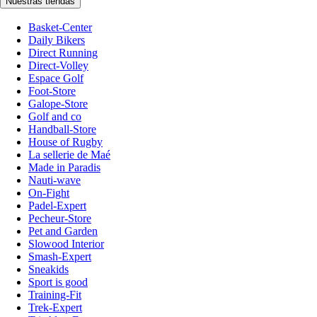
Nuestras tiendas
Basket-Center
Daily Bikers
Direct Running
Direct-Volley
Espace Golf
Foot-Store
Galope-Store
Golf and co
Handball-Store
House of Rugby
La sellerie de Maé
Made in Paradis
Nauti-wave
On-Fight
Padel-Expert
Pecheur-Store
Pet and Garden
Slowood Interior
Smash-Expert
Sneakids
Sport is good
Training-Fit
Trek-Expert