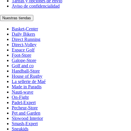
Tarifas y opciones de envío
Aviso de confidencialidad
Nuestras tiendas
Basket-Center
Daily Bikers
Direct Running
Direct-Volley
Espace Golf
Foot-Store
Galope-Store
Golf and co
Handball-Store
House of Rugby
La sellerie de Maé
Made in Paradis
Nauti-wave
On-Fight
Padel-Expert
Pecheur-Store
Pet and Garden
Slowood Interior
Smash-Expert
Sneakids