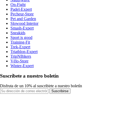
On-Fight
Padel-Expert
Pecheur-Store
Pet and Garden
Slowood Interior
Smash-Expert
Sneakids
Sport is good
Training-Fit
Trek-Expert
Triathlon-Expert
TripNBikers
Vélo-Store
Winter-Expert
Suscríbete a nuestro boletín
Disfruta de un 10% al suscribirte a nuestro boletín
Suscribirse