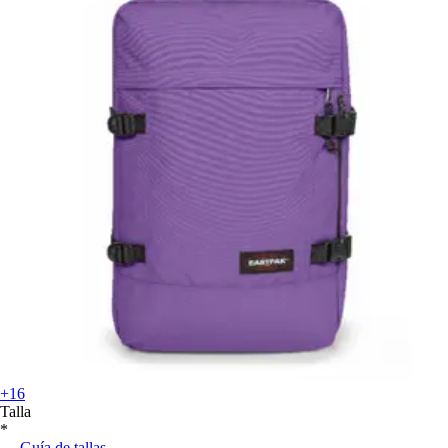
+16
Talla
*
Guía de tallas