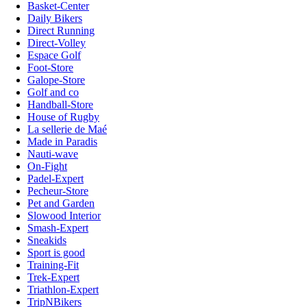
Basket-Center
Daily Bikers
Direct Running
Direct-Volley
Espace Golf
Foot-Store
Galope-Store
Golf and co
Handball-Store
House of Rugby
La sellerie de Maé
Made in Paradis
Nauti-wave
On-Fight
Padel-Expert
Pecheur-Store
Pet and Garden
Slowood Interior
Smash-Expert
Sneakids
Sport is good
Training-Fit
Trek-Expert
Triathlon-Expert
TripNBikers