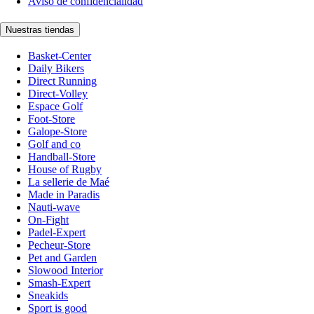
Aviso de confidencialidad
Nuestras tiendas
Basket-Center
Daily Bikers
Direct Running
Direct-Volley
Espace Golf
Foot-Store
Galope-Store
Golf and co
Handball-Store
House of Rugby
La sellerie de Maé
Made in Paradis
Nauti-wave
On-Fight
Padel-Expert
Pecheur-Store
Pet and Garden
Slowood Interior
Smash-Expert
Sneakids
Sport is good