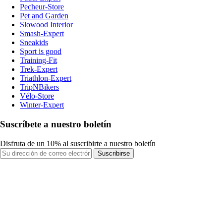
Pecheur-Store
Pet and Garden
Slowood Interior
Smash-Expert
Sneakids
Sport is good
Training-Fit
Trek-Expert
Triathlon-Expert
TripNBikers
Vélo-Store
Winter-Expert
Suscríbete a nuestro boletín
Disfruta de un 10% al suscribirte a nuestro boletín
Suscribirse