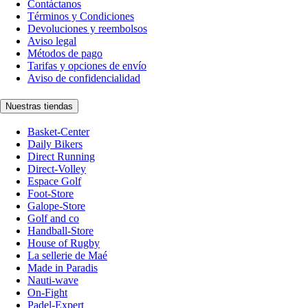
Contáctanos
Términos y Condiciones
Devoluciones y reembolsos
Aviso legal
Métodos de pago
Tarifas y opciones de envío
Aviso de confidencialidad
Nuestras tiendas
Basket-Center
Daily Bikers
Direct Running
Direct-Volley
Espace Golf
Foot-Store
Galope-Store
Golf and co
Handball-Store
House of Rugby
La sellerie de Maé
Made in Paradis
Nauti-wave
On-Fight
Padel-Expert