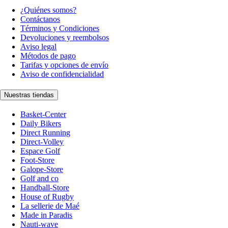
¿Quiénes somos?
Contáctanos
Términos y Condiciones
Devoluciones y reembolsos
Aviso legal
Métodos de pago
Tarifas y opciones de envío
Aviso de confidencialidad
Nuestras tiendas
Basket-Center
Daily Bikers
Direct Running
Direct-Volley
Espace Golf
Foot-Store
Galope-Store
Golf and co
Handball-Store
House of Rugby
La sellerie de Maé
Made in Paradis
Nauti-wave